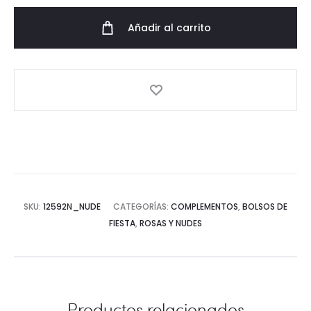
antelina
Añadir al carrito
nude
cantidad
SKU:
12592N_NUDE
CATEGORÍAS:
COMPLEMENTOS
,
BOLSOS DE
FIESTA
,
ROSAS Y NUDES
Productos relacionados