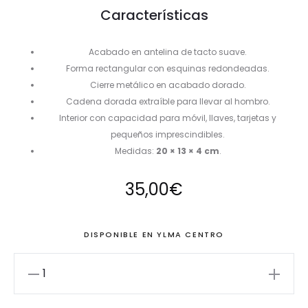
Características
Acabado en antelina de tacto suave.
Forma rectangular con esquinas redondeadas.
Cierre metálico en acabado dorado.
Cadena dorada extraíble para llevar al hombro.
Interior con capacidad para móvil, llaves, tarjetas y
pequeños imprescindibles.
Medidas:
20 × 13 × 4 cm
.
35,00
€
DISPONIBLE EN YLMA CENTRO
Bolso
clutch
de