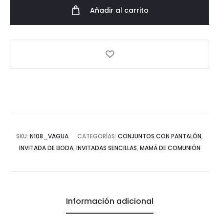
corazón
Añadir al carrito
verde
agua
cantidad
SKU:
N108_VAGUA
CATEGORÍAS:
CONJUNTOS CON PANTALÓN
,
INVITADA DE BODA
,
INVITADAS SENCILLAS
,
MAMÁ DE COMUNIÓN
Información adicional