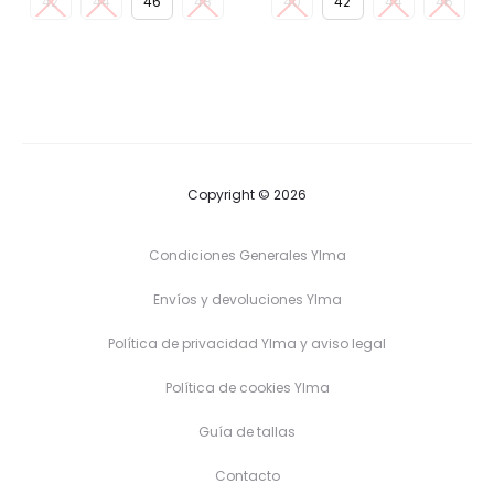
42
44
46
48
40
42
44
46
Copyright © 2026
Condiciones Generales Ylma
Envíos y devoluciones Ylma
Política de privacidad Ylma y aviso legal
Política de cookies Ylma
Guía de tallas
Contacto