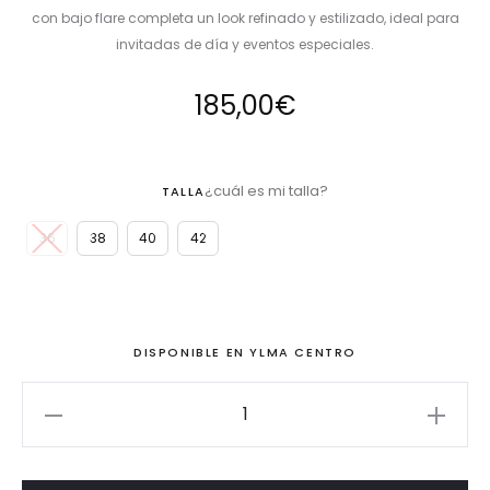
con bajo flare completa un look refinado y estilizado, ideal para
invitadas de día y eventos especiales.
185,00
€
¿cuál es mi talla?
TALLA
36
38
40
42
DISPONIBLE EN YLMA CENTRO
Conjunto
chaqueta
escote