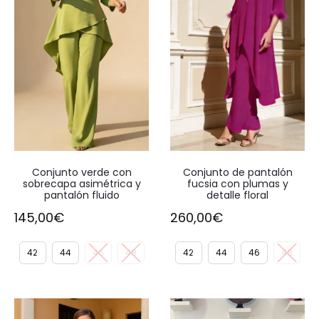
Conjunto verde con
Conjunto de pantalón
sobrecapa asimétrica y
fucsia con plumas y
pantalón fluido
detalle floral
145,00
€
260,00
€
42
44
46
48
42
44
46
48