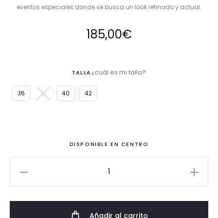
eventos especiales donde se busca un look refinado y actual.
185,00
€
¿cuál es mi talla?
TALLA
36
38
40
42
DISPONIBLE EN CENTRO
Conjunto
de
crepe
azul
Añadir al carrito