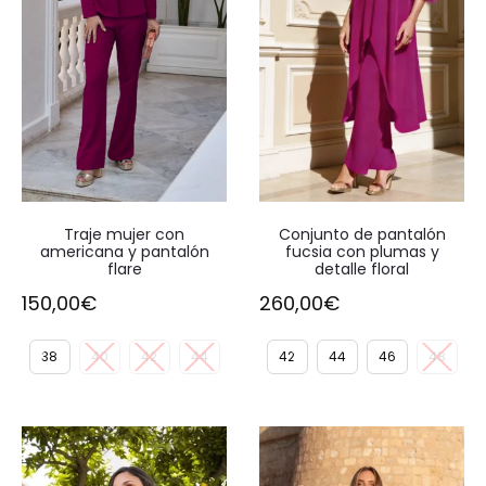
Traje mujer con
Conjunto de pantalón
americana y pantalón
fucsia con plumas y
flare
detalle floral
150,00
€
260,00
€
38
40
42
44
42
44
46
48