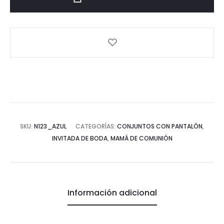
bebé
con
chaqueta
jacquard
estructurada
cantidad
SKU:
N123_AZUL
CATEGORÍAS:
CONJUNTOS CON PANTALÓN
,
INVITADA DE BODA
,
MAMÁ DE COMUNIÓN
Información adicional