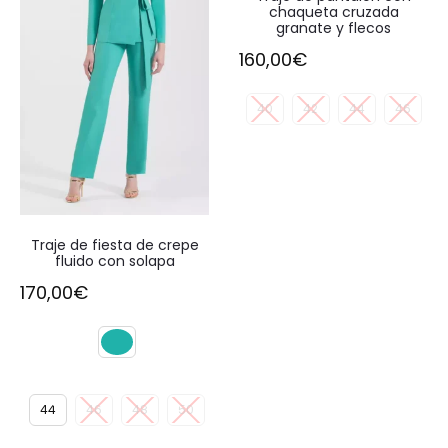
chaqueta cruzada
granate y flecos
160,00
€
40
42
44
46
Traje de fiesta de crepe
fluido con solapa
170,00
€
44
46
48
50