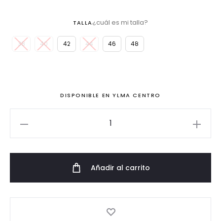
¿cuál es mi talla?
TALLA
38
40
42
44
46
48
DISPONIBLE EN YLMA CENTRO
Conjunto
de
crepé
con
Añadir al carrito
sobrefalda
y
lazada
de