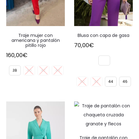
Traje mujer con
Blusa con capa de gasa
americana y pantalón
70,00
€
pitillo rojo
160,00
€
38
40
42
44
40
42
44
46
Traje de pantalón con