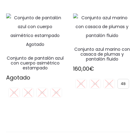
Agotado
Conjunto azul marino con
casaca de plumas y
Conjunto de pantalón azul
pantalón fluido
con cuerpo asimétrico
estampado
160,00
€
Agotado
42
44
46
48
42
44
46
48