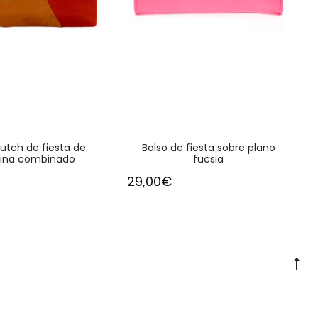
lutch de fiesta de
Bolso de fiesta sobre plano
lina combinado
fucsia
29,00
€
Go
to
to