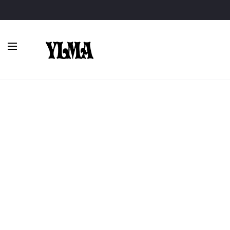
Inicio
Complementos
Estolas y guantes
Estola de pelo v
AGOTADO