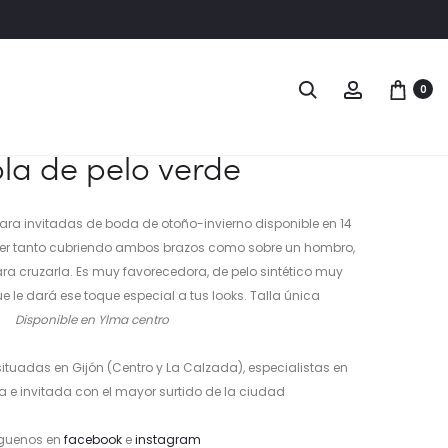
Naveg
ESTOLA
ESTOLA
Buscar
Account
0
DE
DE
del
PELO
PELO
produ
MARRON
AZUL
ola de pelo verde
CLARO
PETRÓLEO
para invitadas de boda de otoño-invierno disponible en 14
oner tanto cubriendo ambos brazos como sobre un hombro,
a cruzarla. Es muy favorecedora, de pelo sintético muy
 le dará ese toque especial a tus looks. Talla única
Disponible en Ylma centro
ituadas en Gijón (Centro y La Calzada), especialistas en
ta e invitada con el mayor surtido de la ciudad
guenos en
facebook
e
instagram