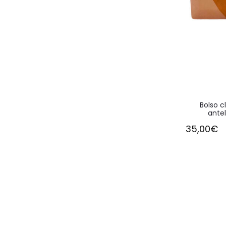
Bolso c
ante
35,00
€