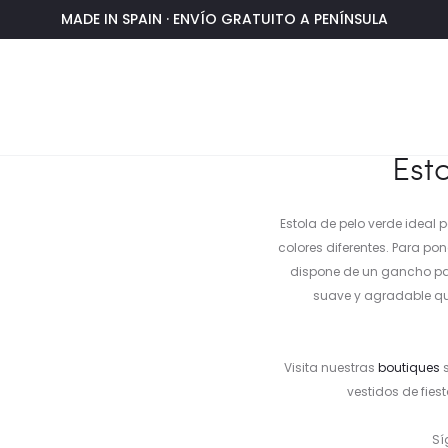
MADE IN SPAIN · ENVÍO GRATUITO A PENÍNSULA
erde
Est
Estola de pelo verde ideal 
colores diferentes. Para p
dispone de un gancho par
suave y agradable que
Visita nuestras
boutiques
s
vestidos de fies
Sí