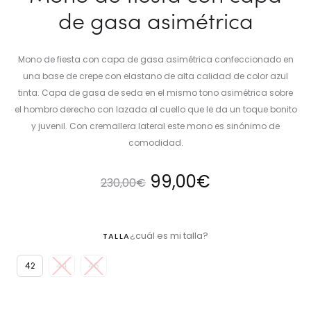
de gasa asimétrica
Mono de fiesta con capa de gasa asimétrica confeccionado en
una base de crepe con elastano de alta calidad de color azul
tinta. Capa de gasa de seda en el mismo tono asimétrica sobre
el hombro derecho con lazada al cuello que le da un toque bonito
y juvenil. Con cremallera lateral este mono es sinónimo de
comodidad.
El
El
99,00
€
230,00
€
precio
precio
¿cuál es mi talla?
TALLA
original
actual
42
44
46
era:
es: