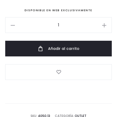
230,00€.
99,00€.
DISPONIBLE EN WEB EXCLUSIVAMENTE
Mono
de
fiesta
con
Añadir al carrito
capa
de
gasa
asimétrica
cantidad
SKU:
4050.13
CATEGORÍA:
OUTLET