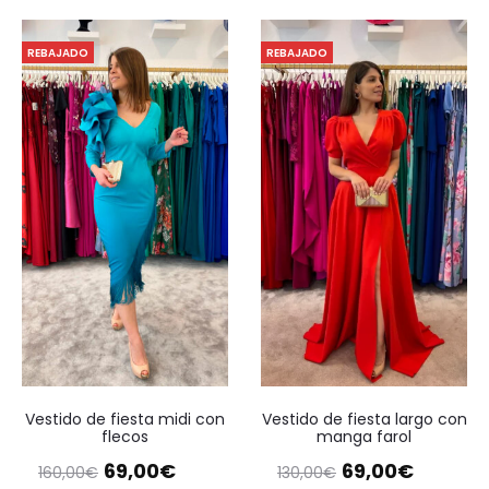
REBAJADO
REBAJADO
Vestido de fiesta midi con
Vestido de fiesta largo con
flecos
manga farol
El
El
El
El
69,00
€
69,00
€
160,00
€
130,00
€