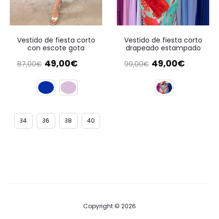
Vestido de fiesta corto
Vestido de fiesta corto
con escote gota
drapeado estampado
El
El
El
El
49,00
€
49,00
€
87,00
€
99,00
€
precio
precio
precio
precio
original
actual
original
actual
era:
es:
era:
es:
87,00€.
49,00€.
99,00€.
49,00€.
34
36
38
40
Copyright © 2026