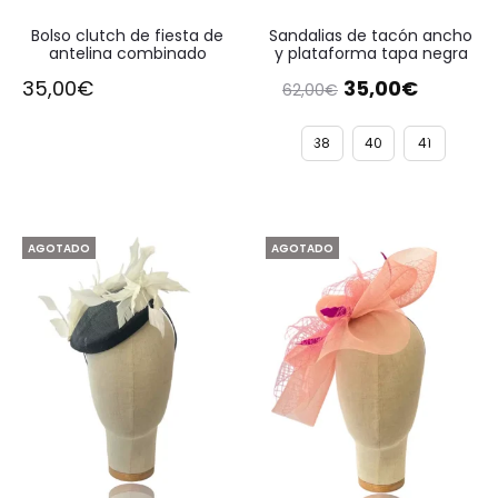
Bolso clutch de fiesta de
Sandalias de tacón ancho
antelina combinado
y plataforma tapa negra
El
El
35,00
€
35,00
€
62,00
€
precio
precio
original
actual
38
40
41
era:
es:
62,00€.
35,00€.
AGOTADO
AGOTADO