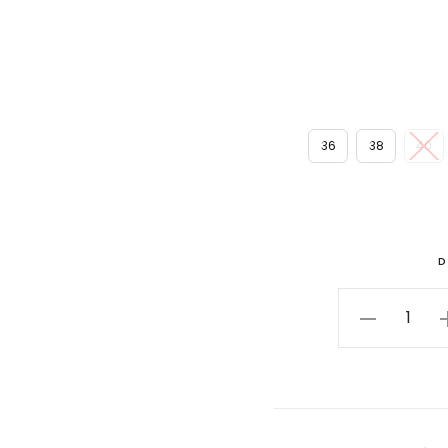
36
38
40
D
Vestido
azul
marino
de
hombros