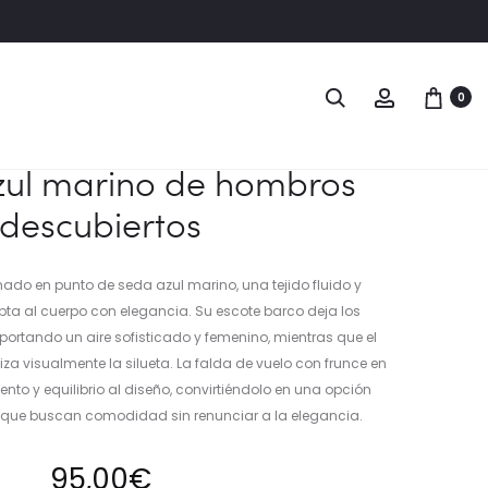
Naveg
VESTIDO
VESTIDO
Buscar
Account
0
MIDI
MIDI
del
BEIGE
DE
produ
CON
PUNTO
zul marino de hombros
FALDA
DE
descubiertos
DE
SEDA
VUELO
CON
ESCOTE
ado en punto de seda azul marino, una tejido fluido y
BARDOT
ta al cuerpo con elegancia. Su escote barco deja los
Y
portando un aire sofisticado y femenino, mientras que el
FALDA
iza visualmente la silueta. La falda de vuelo con frunce en
CRUZADA
to y equilibrio al diseño, convirtiéndolo en una opción
s que buscan comodidad sin renunciar a la elegancia.
95,00
€