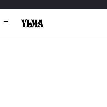
Inicio
Vestidos midi
Con mangas
Vestido azul marino de