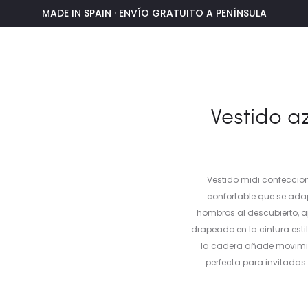
MADE IN SPAIN · ENVÍO GRATUITO A PENÍNSULA
 hombros descubiertos
Vestido a
Vestido midi confeccion
confortable que se adap
hombros al descubierto, a
drapeado en la cintura estil
la cadera añade movimien
perfecta para invitada