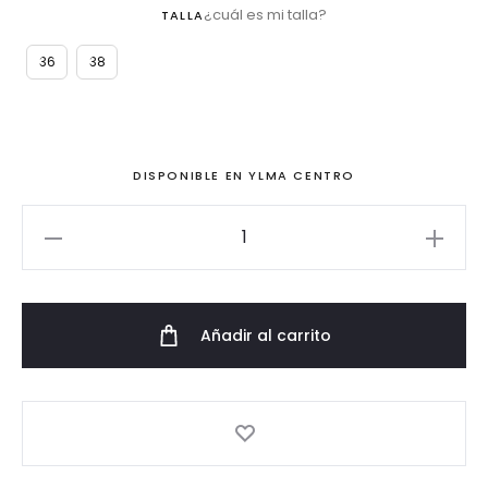
¿cuál es mi talla?
TALLA
36
38
DISPONIBLE EN YLMA CENTRO
Vestido
corto
lima
de
Añadir al carrito
tafetán
con
volantes
cantidad