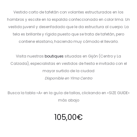
Vestido corto de tafetán con volantes estructurados en los
hombros y escote en la espalda confeccionado en color lima. Un
vestido juvenil y desenfadado que le da estructura al cuerpo. La
tela es brillante y rígida puesto que se trata de tafetán, pero
contiene elastano, haciendo muy cómodo el llevarlo.
Visita nuestras
boutiques
situadas en Gijón (Centro y La
Calzada), especialistas en vestidos de fiesta e invitada con el
mayor surtido de la ciudad
Disponible en Ylma Centro
Busca la tabla «A» en la guía de tallas, clickando en «SIZE GUIDE»
más abajo
105,00
€