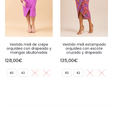
Vestido midi de crepe
Vestido midi estampado
orquídea con drapeado y
orquídea con escote
mangas abullonadas
cruzado y drapeado
128,00
€
135,00
€
40
42
44
46
40
42
44
46