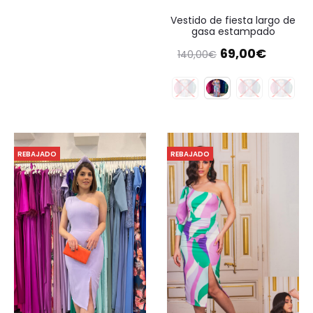
Vestido de fiesta largo de
gasa estampado
El
El
69,00
€
140,00
€
precio
precio
original
actual
era:
es:
140,00€.
69,00€.
REBAJADO
REBAJADO