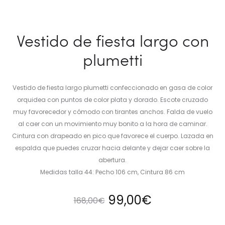
Vestido de fiesta largo con
plumetti
Vestido de fiesta largo plumetti confeccionado en gasa de color
orquidea con puntos de color plata y dorado. Escote cruzado
muy favorecedor y cómodo con tirantes anchos. Falda de vuelo
al caer con un movimiento muy bonito a la hora de caminar.
Cintura con drapeado en pico que favorece el cuerpo. Lazada en
espalda que puedes cruzar hacia delante y dejar caer sobre la
abertura.
Medidas talla 44: Pecho 106 cm, Cintura 86 cm
El
El
99,00
€
168,00
€
precio
precio