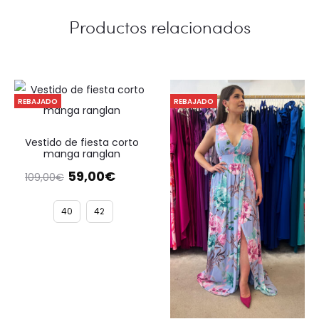
Productos relacionados
REBAJADO
REBAJADO
Vestido de fiesta corto
manga ranglan
El
El
59,00
€
109,00
€
precio
precio
original
actual
40
42
era:
es:
109,00€.
59,00€.