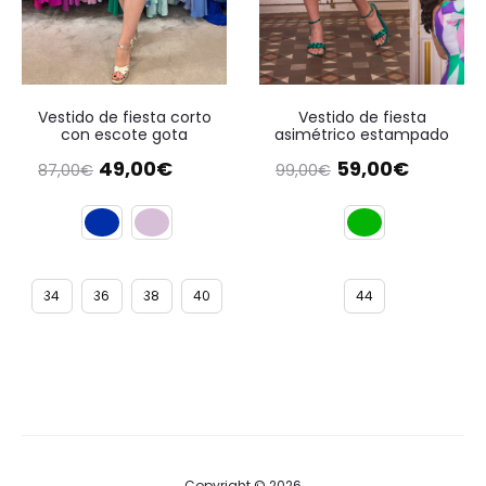
Vestido de fiesta corto
Vestido de fiesta
con escote gota
asimétrico estampado
El
El
El
El
49,00
€
59,00
€
87,00
€
99,00
€
precio
precio
precio
precio
original
actual
original
actual
era:
es:
era:
es:
87,00€.
49,00€.
99,00€.
59,00€.
34
36
38
40
44
Copyright © 2026