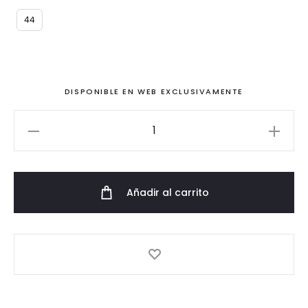
44
original
actual
era:
es:
DISPONIBLE EN WEB EXCLUSIVAMENTE
168,00€.
99,00€.
Vestido
de
fiesta
largo
Añadir al carrito
con
plumetti
cantidad