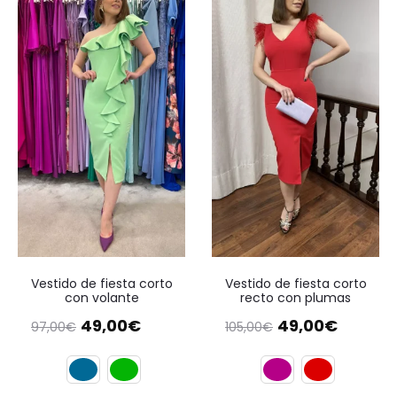
Vestido de fiesta corto
Vestido de fiesta corto
con volante
recto con plumas
El
El
El
El
49,00
€
49,00
€
97,00
€
105,00
€
precio
precio
precio
precio
original
actual
original
actual
era:
es:
era:
es: