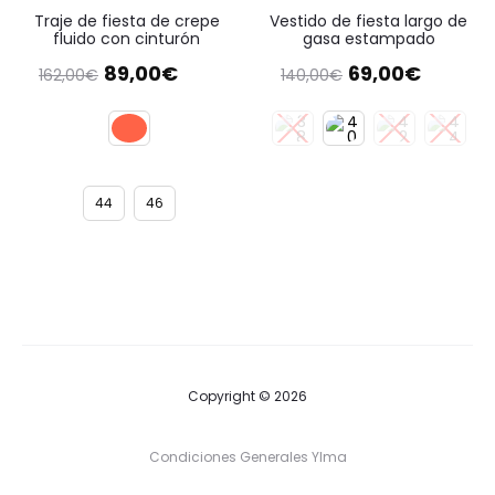
Traje de fiesta de crepe
Vestido de fiesta largo de
fluido con cinturón
gasa estampado
El
El
El
El
89,00
€
69,00
€
162,00
€
140,00
€
precio
precio
precio
precio
original
actual
original
actual
era:
es:
era:
es:
162,00€.
89,00€.
140,00€.
69,00€.
44
46
Copyright © 2026
Condiciones Generales Ylma