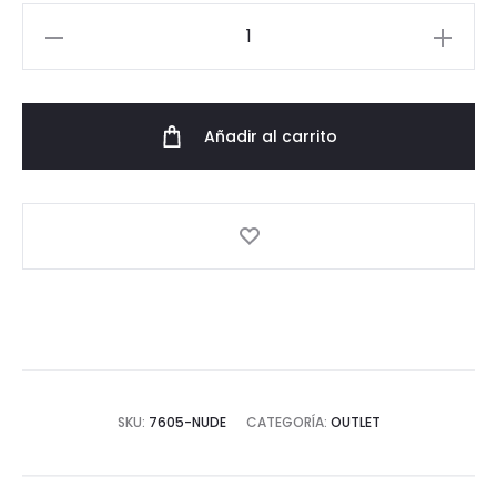
Vestido
de
fiesta
midi
Añadir al carrito
recto
con
vivos
negros
nude
cantidad
SKU:
7605-NUDE
CATEGORÍA:
OUTLET