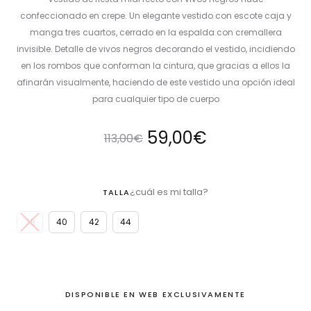
confeccionado en crepe. Un elegante vestido con escote caja y
manga tres cuartos, cerrado en la espalda con cremallera
invisible. Detalle de vivos negros decorando el vestido, incidiendo
en los rombos que conforman la cintura, que gracias a ellos la
afinarán visualmente, haciendo de este vestido una opción ideal
para cualquier tipo de cuerpo
El
El
59,00
€
113,00
€
precio
precio
¿cuál es mi talla?
TALLA
original
actual
38
40
42
44
era:
es:
113,00€.
59,00€.
DISPONIBLE EN WEB EXCLUSIVAMENTE