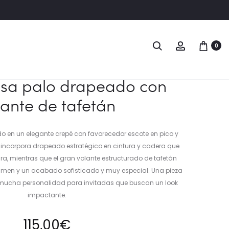
Naveg
VESTIDO
VESTIDO
Buscar
Account
0
PURPURA
CORTO
del
DRAPEADO
ESTAMPADO
produ
CON
DE
osa palo drapeado con
VOLANTE
ACUARELA
lante de tafetán
DE
TAFETÁN
o en un elegante crepé con favorecedor escote en pico y
ño incorpora drapeado estratégico en cintura y cadera que
gura, mientras que el gran volante estructurado de tafetán
umen y un acabado sofisticado y muy especial. Una pieza
 mucha personalidad para invitadas que buscan un look
impactante.
115,00
€