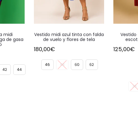
Este
Este
a midi
Vestido midi azul tinta con falda
Vestido 
producto
producto
ga de gasa
de vuelo y flores de tela
escot
o
tiene
tiene
180,00
€
125,00
€
múltiples
múltiples
variantes.
variantes.
46
48
50
52
42
44
Las
Las
opciones
opciones
36
se
se
pueden
pueden
elegir
elegir
en
en
la
la
página
página