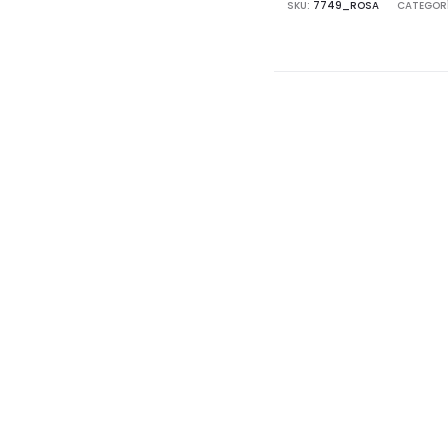
volante
SKU:
7749_ROSA
CATEGOR
de
tafetán
cantidad