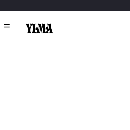
Inicio
Vestidos midi
Con mangas
Vestido rosa palo drape