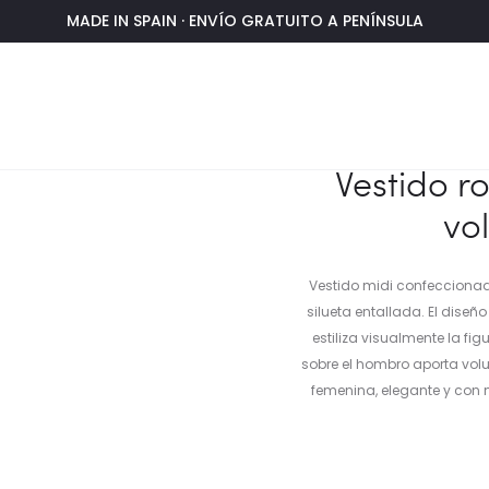
MADE IN SPAIN · ENVÍO GRATUITO A PENÍNSULA
ado con volante de tafetán
Vestido r
vo
Vestido midi confeccionad
silueta entallada. El dise
estiliza visualmente la fi
sobre el hombro aporta vol
femenina, elegante y con