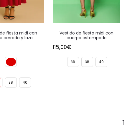
Este
Este
de fiesta midi con
Vestido de fiesta midi con
producto
producto
e cerrado y lazo
cuerpo estampado
tiene
tiene
115,00
€
múltiples
múltiples
variantes.
variantes.
36
38
40
Las
Las
opciones
opciones
38
40
se
se
pueden
pueden
elegir
elegir
en
en
la
la
Go
página
página
to