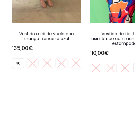
Este
Vestido midi de vuelo con
Vestido de fiest
producto
manga francesa azul
asimétrico con man
estampad
tiene
135,00
€
110,00
€
múltiples
variantes.
40
42
44
46
48
36
38
40
Las
opciones
se
pueden
elegir
en
la
página