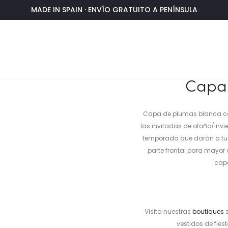
MADE IN SPAIN · ENVÍO GRATUITO A PENÍNSULA
 blanca
Capa 
Capa de plumas blanca con
las invitadas de otoño/invi
temporada que darán a tu lo
parte frontal para mayor
cap
Visita nuestras
boutiques
s
vestidos de fies