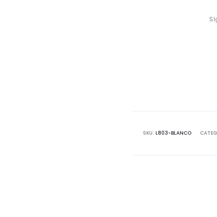
Sí
SKU:
L803-BLANCO
CATEG