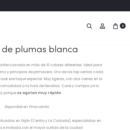
Naveg
CAPA
ZAPATO
Buscar
Account
0
DE
DE
del
PLUMAS
TACÓN
produ
BEIGE
ANCHO
de plumas blanca
ROJO
CON
LAZO
feccionada en más de 10 colores diferentes. Ideal para
erno y principios de primavera. Uno de los top ventas cada
ok ese toque especial. Muy ligeras, con dos cierres en la
 comodidad a la hora de llevarlas. Corre y compra ya tu
a, porque
se agotan muy rápido
Disponible en Ylma centro
ituadas en Gijón (Centro y La Calzada), especialistas en
ta e invitada con el mayor surtido de la ciudad