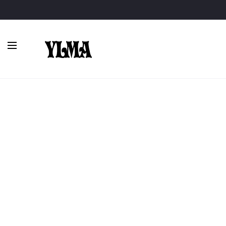
Inicio
Complementos
Estolas y guantes
Capa de plumas
AGOTADO