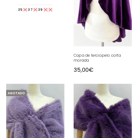
35
36
37
38
39
40
41
Capa de terciopelo corta
morada
35,00
€
AGOTADO