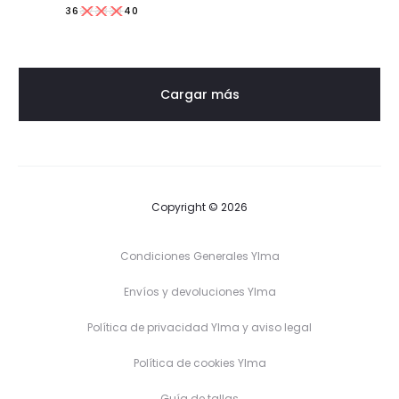
36
37
38
39
40
Cargar más
Copyright © 2026
Condiciones Generales Ylma
Envíos y devoluciones Ylma
Política de privacidad Ylma y aviso legal
Política de cookies Ylma
Guía de tallas