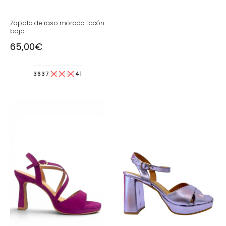
Zapato de raso morado tacón
bajo
65,00
€
36
37
38
39
40
41