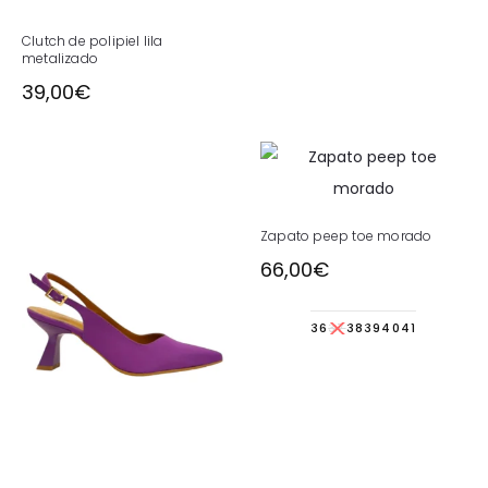
Clutch de polipiel lila
metalizado
39,00
€
Zapato peep toe morado
66,00
€
36
37
38
39
40
41