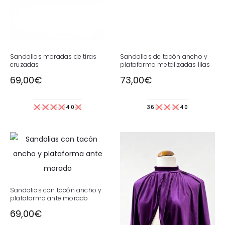
Sandalias moradas de tiras
Sandalias de tacón ancho y
cruzadas
plataforma metalizadas lilas
69,00
€
73,00
€
36
37
38
39
40
41
36
37
38
39
40
Sandalias con tacón ancho y
plataforma ante morado
69,00
€