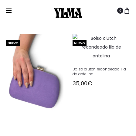
MADE IN SPAIN · ENVÍO GRATUITO A PENÍNSULA
VIOLETAS Y MORADOS
0
NUEVO
NUEVO
Bolso clutch redondeado lila
de antelina
35,00
€