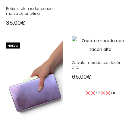
Bolso clutch redondeado
malva de antelina
35,00
€
NUEVO
Zapato morado con tacón
alto
65,00
€
35
36
37
38
39
40