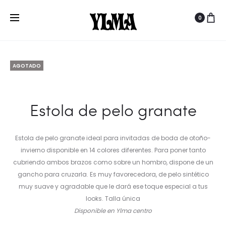
MADE IN SPAIN · ENVÍO GRATUITO A PENÍNSULA
Nave
ESTOLA
ESTOLA
Inicio
Complementos
Estolas y guantes
Estola
0
DE
DE
del
de pelo granate
PELO
PELO
prod
AZUL
MORADO
AGOTADO
CLARO
Estola de pelo granate
Estola de pelo granate ideal para invitadas de boda de otoño-
invierno disponible en 14 colores diferentes. Para poner tanto
cubriendo ambos brazos como sobre un hombro, dispone de un
gancho para cruzarla. Es muy favorecedora, de pelo sintético
muy suave y agradable que le dará ese toque especial a tus
looks. Talla única
Disponible en Ylma centro