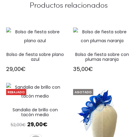
Productos relacionados
Bolso de fiesta sobre plano
Bolso de fiesta sobre con
azul
plumas naranja
29,00
€
35,00
€
REBAJADO
AGOTADO
Sandalia de brillo con
tacón medio
El
El
29,00
€
52,00
€
precio
precio
original
actual