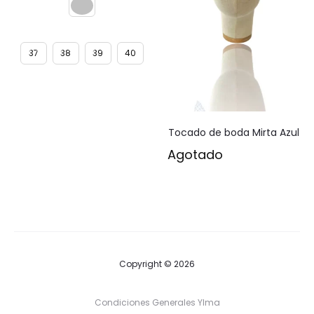
era:
es:
52,00€.
29,00€.
37
38
39
40
Tocado de boda Mirta Azul
Agotado
Copyright © 2026
Condiciones Generales Ylma