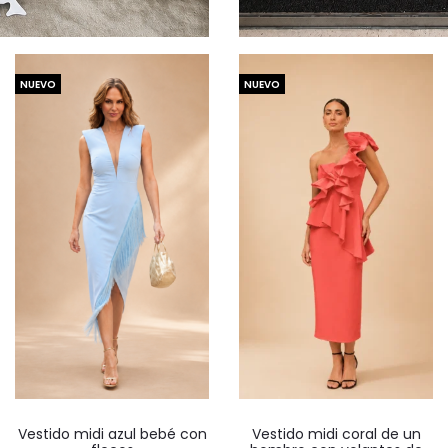
NUEVO
NUEVO
Este
Este
Vestido midi azul bebé con
Vestido midi coral de un
producto
producto