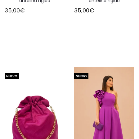
antelina rígido
antelina rígido
35,00
€
35,00
€
NUEVO
NUEVO