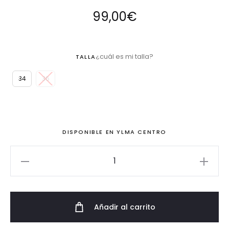
99,00
€
¿cuál es mi talla?
TALLA
34
36
DISPONIBLE EN YLMA CENTRO
Vestido
de
fiesta
largo
Añadir al carrito
de
dos