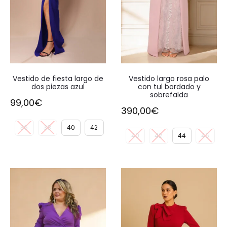
Vestido de fiesta largo de
Vestido largo rosa palo
dos piezas azul
con tul bordado y
sobrefalda
99,00
€
390,00
€
36
38
40
42
40
42
44
46