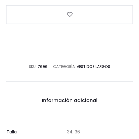
piezas
lima
cantidad
SKU:
7696
CATEGORÍA:
VESTIDOS LARGOS
Información adicional
Talla
34, 36