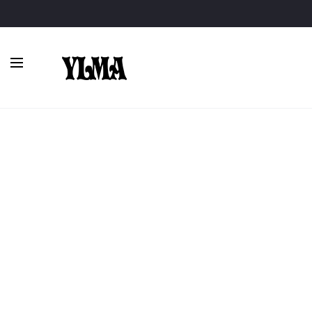
Inicio
Vestidos largos
Vestido largo estampado floral con ca
AGOTADO