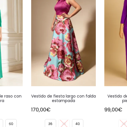
Este
Este
de raso con
Vestido de fiesta largo con falda
Vestido d
producto
producto
ura
estampada
pi
tiene
tiene
170,00
€
99,00
€
múltiples
múltiples
variantes.
variantes.
50
36
38
40
38