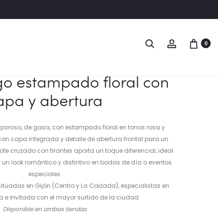
Naveg
VESTIDO
VESTIDO
Buscar
Account
0
DE
DE
del
FIESTA
FIESTA
produ
LARGO
LARGO
rgo estampado floral con
DE
DE
apa y abertura
GASA
DOS
VERDE
PIEZAS
MORADO
vaporoso, de gasa, con estampado floral en tonos rosa y
con capa integrada y detalle de abertura frontal para un
te cruzado con tirantes aporta un toque diferencial, ideal
un look romántico y distintivo en bodas de día o eventos
especiales.
ituadas en Gijón (Centro y La Calzada), especialistas en
ta e invitada con el mayor surtido de la ciudad
Disponible en ambas tiendas