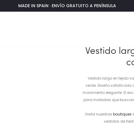
MADE IN SPAIN · ENVÍO GRATUITO A PENÍNSULA
pa y abertura
Vestido la
c
Vestido largo en tejido 
verde. Diseño sofisticado 
movimiento elegante. El esco
para invitadas que buscan 
Visita nuestras
boutiques
s
vestidos de fies