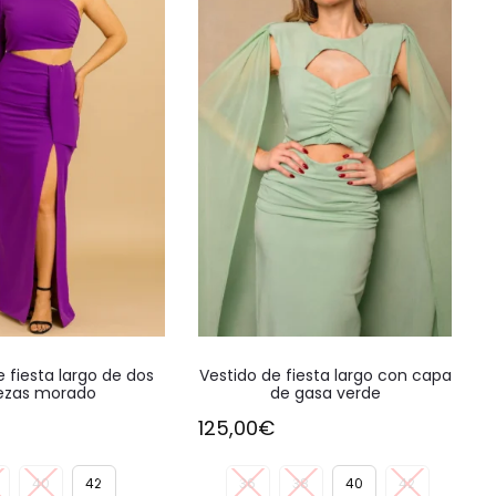
Este
Este
e fiesta largo de dos
Vestido de fiesta largo con capa
producto
producto
ezas morado
de gasa verde
tiene
tiene
125,00
€
múltiples
múltiples
variantes.
variantes.
40
42
36
38
40
42