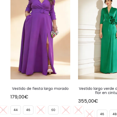
Este
Vestido de fiesta largo morado
Vestido largo verde 
producto
flor en cint
179,00
€
tiene
355,00
€
múltiples
42
44
46
48
50
52
54
variantes.
44
46
48