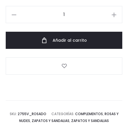
Zapato
rosado
con
micro
Añadir al carrito
tacón
cantidad
SKU:
2755V_ROSADO
CATEGORÍAS:
COMPLEMENTOS
,
ROSAS Y
NUDES
,
ZAPATOS Y SANDALIAS
,
ZAPATOS Y SANDALIAS