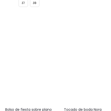
original
actual
37
38
era:
es:
55,00€.
29,00€.
Bolso de fiesta sobre plano
Tocado de boda Nora