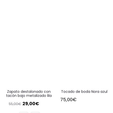
REBAJADO
Zapato destalonado con
Tocado de boda Nora azul
tacón bajo metalizado lila
75,00
€
El
El
29,00
€
55,00
€
precio
precio