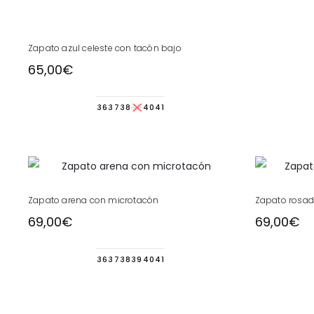
Este
Zapato azul celeste con tacón bajo
producto
65,00
€
tiene
múltiples
36
37
38
39
40
41
variantes.
Las
opciones
se
Este
pueden
Zapato arena con microtacón
Zapato rosad
producto
elegir
69,00
€
69,00
€
tiene
en
múltiples
la
36
37
38
39
40
41
variantes.
página
Las
de
opciones