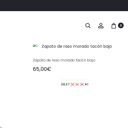
Buscar
Account
0
Este
Zapato de raso morado tacón bajo
producto
65,00
€
tiene
múltiples
36
37
38
39
40
41
variantes.
Las
opciones
se
pueden