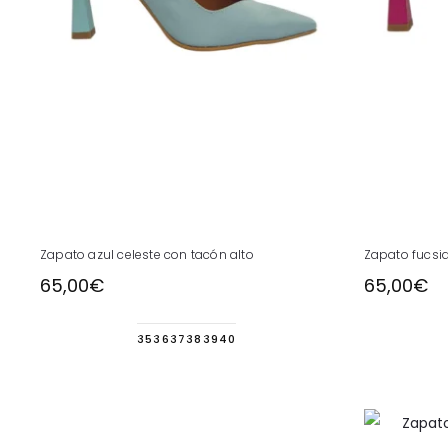
Este
Zapato azul celeste con tacón alto
Zapato fucsia
producto
65,00
€
65,00
€
tiene
múltiples
35
36
37
38
39
40
variantes.
Las
opciones
se