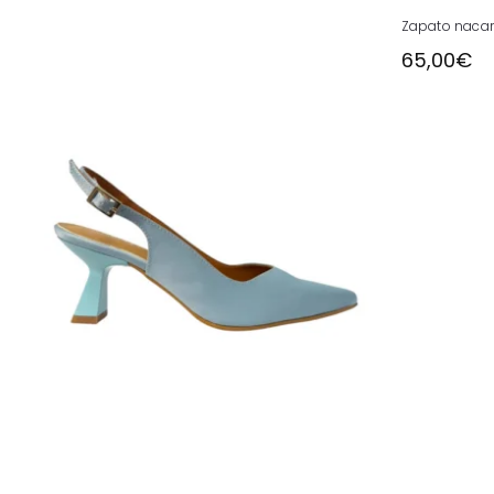
pueden
Zapato nacar
elegir
65,00
€
en
la
página
de
producto