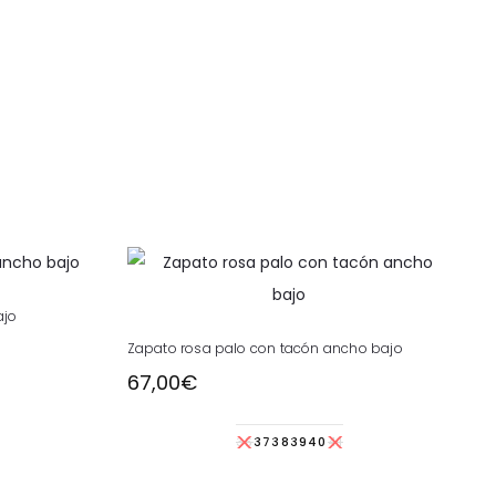
ajo
ucto
Este
Zapato rosa palo con tacón ancho bajo
e
producto
67,00
€
iples
tiene
antes.
múltiples
36
37
38
39
40
41
variantes.
ones
Las